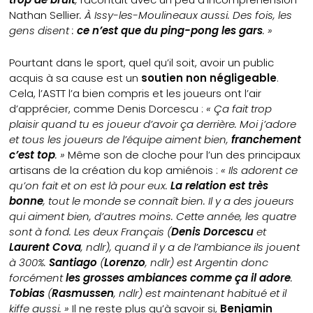
Nathan Sellier
. À Issy-les-Moulineaux aussi. Des fois, les
gens disent :
ce n’est que du ping-pong les gars
. »
Pourtant dans le sport, quel qu’il soit, avoir un public
acquis à sa cause est un
soutien non négligeable
.
Cela, l’ASTT l’a bien compris et les joueurs ont l’air
d’apprécier, comme Denis Dorcescu :
« Ça fait trop
plaisir quand tu es joueur d’avoir ça derrière. Moi j’adore
et tous les joueurs de l’équipe aiment bien,
franchement
c’est top
. »
Même son de cloche pour l’un des principaux
artisans de la création du kop amiénois :
« Ils adorent ce
qu’on fait et on est là pour eux.
La relation est très
bonne
, tout le monde se connaît bien. Il y a des joueurs
qui aiment bien, d’autres moins. Cette année, les quatre
sont à fond. Les deux Français (
Denis Dorcescu
et
Laurent Cova
, ndlr), quand il y a de l’ambiance ils jouent
à 300%.
Santiago
(
Lorenzo
, ndlr) est Argentin donc
forcément
les grosses ambiances comme ça il adore
.
Tobias
(
Rasmussen
, ndlr) est maintenant habitué et il
kiffe aussi. »
Il ne reste plus qu’à savoir si,
Benjamin