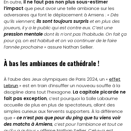
En outre,
il ne faut pas non plus sous-estimer
l’impact
que peut avoir une telle ambiance sur les
adversaires qui font le déplacement à Amiens :
« Dès
qu’ils viennent,
ils sont toujours surpris
et en plus des
joueurs, il y a le public qui est contre eux. C’est une
pression mentale
dont ils n’ont pas l’habitude. On fait ça
pour ça, on est habitué et on va continuer de le faire
l’année prochaine »
assure Nathan Sellier.
À bas les ambiances de cathédrale !
À l’aube des Jeux olympiques de Paris 2024, un «
effet
Lebrun
» est en train d’insuffler un nouveau souffle à la
discipline dans tout l’hexagone.
La capitale picarde ne
fait pas exception
, c’est pourquoi la Salle Labaume
accueille de plus en plus de spectateurs, allant des
simples curieux aux fervents supporters. À la différence
que
«
ce n’est pas que pour du ping que tu viens voir
des matchs à Amiens
, c’est pour l’ambiance et tout ce
qu’il y a autour »
affirme Nathan Sellier. Celui-ci est