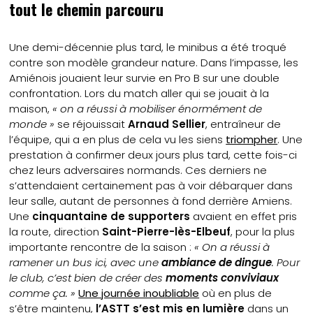
tout le chemin parcouru
Une demi-décennie plus tard, le minibus a été troqué
contre son modèle grandeur nature. Dans l’impasse, les
Amiénois jouaient leur survie en Pro B sur une double
confrontation. Lors du match aller qui se jouait à la
maison,
« on a réussi à mobiliser énormément de
monde »
se réjouissait
Arnaud Sellier
, entraîneur de
l’équipe, qui a en plus de cela vu les siens
triompher
. Une
prestation à confirmer deux jours plus tard, cette fois-ci
chez leurs adversaires normands. Ces derniers ne
s’attendaient certainement pas à voir débarquer dans
leur salle, autant de personnes à fond derrière Amiens.
Une
cinquantaine de supporters
avaient en effet pris
la route, direction
Saint-Pierre-lès-Elbeuf
, pour la plus
importante rencontre de la saison :
« On a réussi à
ramener un bus ici, avec une
ambiance de dingue
. Pour
le club, c’est bien de créer des
moments conviviaux
comme ça. »
Une journée inoubliable
où en plus de
s’être maintenu,
l’ASTT s’est mis en lumière
dans un