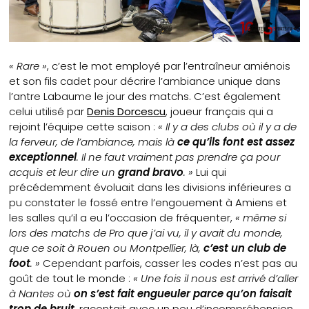
« Rare »
, c’est le mot employé par l’entraîneur amiénois
et son fils cadet pour décrire l’ambiance unique dans
l’antre Labaume le jour des matchs. C’est également
celui utilisé par
Denis Dorcescu
, joueur français qui a
rejoint l’équipe cette saison :
« Il y a des clubs où il y a de
la ferveur, de l’ambiance, mais là
ce qu’ils font est assez
exceptionnel
. Il ne faut vraiment pas prendre ça pour
acquis et leur dire un
grand bravo
. »
Lui qui
précédemment évoluait dans les divisions inférieures a
pu constater le fossé entre l’engouement à Amiens et
les salles qu’il a eu l’occasion de fréquenter,
« même si
lors des matchs de Pro que j’ai vu, il y avait du monde,
que ce soit à Rouen ou Montpellier, là,
c’est un club de
foot
. »
Cependant parfois, casser les codes n’est pas au
goût de tout le monde :
« Une fois il nous est arrivé d’aller
à Nantes où
on s’est fait engueuler parce qu’on faisait
trop de bruit
,
racontait avec un peu d’incompréhension