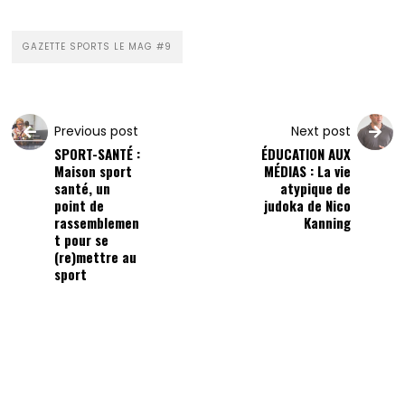
GAZETTE SPORTS LE MAG #9
Previous post
Next post
SPORT-SANTÉ :
ÉDUCATION AUX
Maison sport
MÉDIAS : La vie
santé, un
atypique de
point de
judoka de Nico
rassemblemen
Kanning
t pour se
(re)mettre au
sport