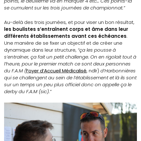
points, le deuxième va en marquer 4 etc… Ces points-là
se cumulent sur les trois journées de championnat.”
Au-delà des trois journées, et pour viser un bon résultat,
les boulistes s’entraînent corps et âme dans leur
différents établissements avant ces échéances
.
Une manière de se fixer un objectif et de créer une
dynamique dans leur structure,
“ça les pousse à
s’entraîner, ça fait un petit challenge. On en rigolait tout à
l’heure, pour le premier match ce sont deux personnes
du F.A.M (
Foyer d’Accueil Médicalisé
, ndlr)
d’Harbonnières
qui se challengent au sein de l’établissement et là ils sont
sur un temps un peu plus officiel donc on appelle ça le
derby du F.A.M (sic).”