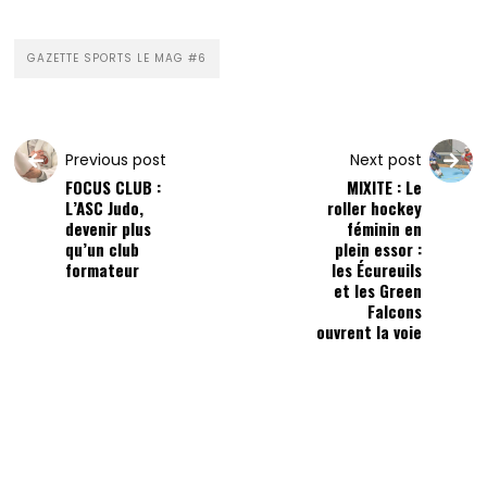
GAZETTE SPORTS LE MAG #6
Previous post
Next post
FOCUS CLUB :
MIXITE : Le
L’ASC Judo,
roller hockey
devenir plus
féminin en
qu’un club
plein essor :
formateur
les Écureuils
et les Green
Falcons
ouvrent la voie