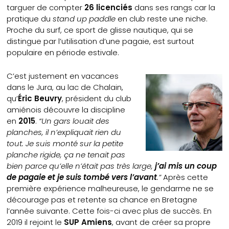
targuer de compter
26 licenciés
dans ses rangs car la
pratique du
stand up paddle
en club reste une niche.
Proche du surf, ce sport de glisse nautique, qui se
distingue par l’utilisation d’une pagaie, est surtout
populaire en période estivale.
C’est justement en vacances
dans le Jura, au lac de Chalain,
qu’
Éric Beuvry
, président du club
amiénois découvre la discipline
en
2015
.
“Un gars louait des
planches, il n’expliquait rien du
tout. Je suis monté sur la petite
planche rigide, ça ne tenait pas
bien parce qu’elle n’était pas très large,
j’ai mis un coup
de pagaie et je suis tombé vers l’avant
.”
Après cette
première expérience malheureuse, le gendarme ne se
décourage pas et retente sa chance en Bretagne
l’année suivante. Cette fois-ci avec plus de succès. En
2019 il rejoint le
SUP Amiens
, avant de créer sa propre