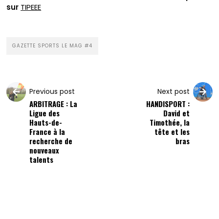
sur
TIPEEE
GAZETTE SPORTS LE MAG #4
Previous post
Next post
ARBITRAGE : La
HANDISPORT :
Ligue des
David et
Hauts-de-
Timothée, la
France à la
tête et les
recherche de
bras
nouveaux
talents