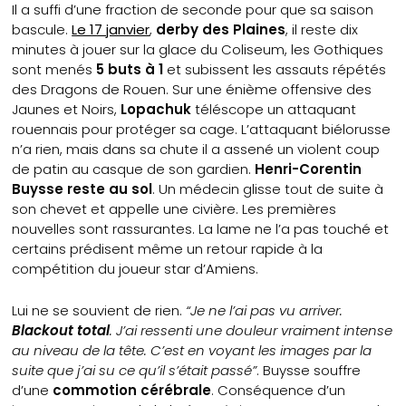
Il a suffi d’une fraction de seconde pour que sa saison
bascule.
Le 17 janvier
,
derby des Plaines
, il reste dix
minutes à jouer sur la glace du Coliseum, les Gothiques
sont menés
5 buts à 1
et subissent les assauts répétés
des Dragons de Rouen. Sur une énième offensive des
Jaunes et Noirs,
Lopachuk
téléscope un attaquant
rouennais pour protéger sa cage. L’attaquant biélorusse
n’a rien, mais dans sa chute il a assené un violent coup
de patin au casque de son gardien.
Henri-Corentin
Buysse reste au sol
. Un médecin glisse tout de suite à
son chevet et appelle une civière. Les premières
nouvelles sont rassurantes. La lame ne l’a pas touché et
certains prédisent même un retour rapide à la
compétition du joueur star d’Amiens.
Lui ne se souvient de rien.
“Je ne l’ai pas vu arriver.
Blackout total
. J’ai ressenti une douleur vraiment intense
au niveau de la tête. C’est en voyant les images par la
suite que j’ai su ce qu’il s’était passé”
. Buysse souffre
d’une
commotion cérébrale
. Conséquence d’un