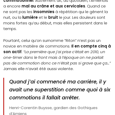
commotionnel
. Autrement dit, au quotidien, l’Amiénois
a encore
mal au crâne et aux cervicales
. Quand ce
ne sont pas les
insomnies
à répétition qui le gênent la
nuit, ou la
lumière
et le
bruit
le jour. Les douleurs sont
moins fortes qu’au début, mais elles persistent dans le
temps.
Pourtant, celui qu’on surnomme “Riton” n’est pas un
novice en matière de commotions.
Il en compte cinq à
son actif
.
“La première que j’ai prise c’était en 2010, un
one-timer dans le front mais à l’époque on ne parlait
pas de commotion donc ce n’était pas si grave que ça…”
Jamais elle n’avait été aussi violente.
Quand j’ai commencé ma carrière, il y
avait une superstition comme quoi à six
commotions il fallait arrêter.
Henri-Corentin Buysse, gardien des Gothiques
d’Amiens