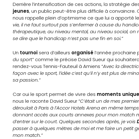
Derrière l’intensification de ces actions, la stratégie de
jeunes
, un public peut-être plus difficile à convaincre
nous rappelle plein d’optimisme ce que lui a apporté le 
vie, il ne faut surtout pas s’enfermer à cause du handic
thérapeutique, au niveau mental, au niveau social, on r
se dire que le handicap n’est pas une fin en soi.”
Un
tournoi
sera d’ailleurs
organisé
l’année prochaine 
du spor
t” comme le précise David Sueur qui souhaiterait
rendez-vous Tennis-Fauteuil à Amiens “
Avec la directri
façon avec le sport, l’idée c’est qu’il n’y est plus de mi
sa passion.”
Car oui le sport permet de vivre des
moments unique
nous le raconte David Sueur “
C’était un de mes premier
déroulait à Paris à l’Accor Hotels Arena en même temps q
donnant accès aux courts annexes pour mon match mais 
d’entrer sur le court. Quelques secondes après, je vois
passer à quelques mètres de moi et me faire un petit ge
mon match.”