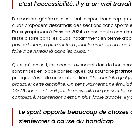
Partenaires
c’est l’accessibilité. Il y a un vrai trava
Mentions
De manière générale, c’est tout le sport handicap qui e
clubs proposent désormais des sections handisports e
légales
Paralympiques
à Paris en
2024
a sans doute contribu
reste à faire dans les clubs, notamment en terme d’acc
Contact
pas se leurrer, le premier frein pour la pratique du sport que
faire à ce niveau là dans les clubs. “
Quoi qu’il en soit, les choses avancent dans le bon sens
Search
sont mises en place par les ligues qui souhaite
promou
pratique s’est elle aussi intensifiée. “
Je constate qu’il 
pratiquer cette discipline. On sent vraiment une émulati
20-25 ans on n’avait pas la possibilité de pousser les po
compliqué. Maintenant c’est un plus facile d’accès, il 
Le sport apporte beaucoup de choses dan
s’enfermer à cause du handicap