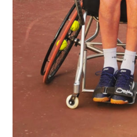
Accueil
Gazette
Sports
Actus
Le
projet
Gazette