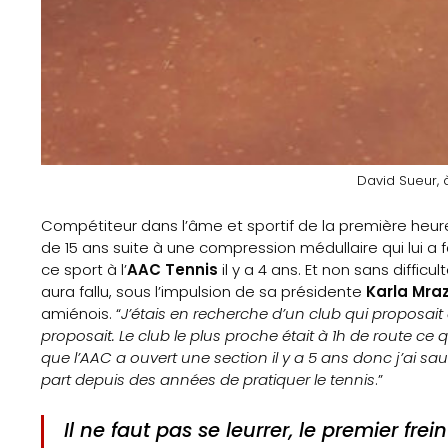
Sports
Éducation
aux
médias
Formation
David Sueur, 
S’inscrire
Compétiteur dans l’âme et sportif de la première heure
de 15 ans suite à une compression médullaire qui lui a
à
ce sport à l’
AAC Tennis
il y a 4 ans. Et non sans diffic
aura fallu, sous l’impulsion de sa présidente
Karla Mra
la
amiénois. “
J’étais en recherche d’un club qui proposait
proposait. Le club le plus proche était à 1h de route ce q
que l’AAC a ouvert une section il y a 5 ans donc j’ai sa
newsletter
part depuis des années de pratiquer le tennis
.”
Nos
Il ne faut pas se leurrer, le premier frei