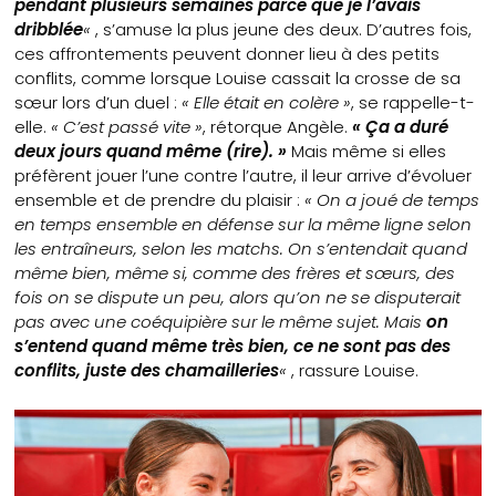
pendant plusieurs semaines parce que je l’avais
dribblée
«
, s’amuse la plus jeune des deux. D’autres fois,
ces affrontements peuvent donner lieu à des petits
conflits, comme lorsque Louise cassait la crosse de sa
sœur lors d’un duel :
« Elle était en colère »
, se rappelle-t-
elle.
« C’est passé vite »
, rétorque Angèle.
« Ça a duré
deux jours quand même (rire). »
Mais même si elles
préfèrent jouer l’une contre l’autre, il leur arrive d’évoluer
ensemble et de prendre du plaisir :
« On a joué de temps
en temps ensemble en défense sur la même ligne selon
les entraîneurs, selon les matchs. On s’entendait quand
même bien, même si, comme des frères et sœurs, des
fois on se dispute un peu, alors qu’on ne se disputerait
pas avec une coéquipière sur le même sujet. Mais
on
s’entend quand même très bien, ce ne sont pas des
conflits, juste des chamailleries
«
, rassure Louise.