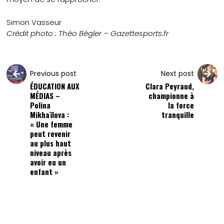
Simon Vasseur
Crédit photo : Théo Bégler – Gazettesports.fr
Previous post
Next post
ÉDUCATION AUX
Clara Peyraud,
MÉDIAS –
championne à
Polina
la force
Mikhaïlova :
tranquille
« Une femme
peut revenir
au plus haut
niveau après
avoir eu un
enfant »