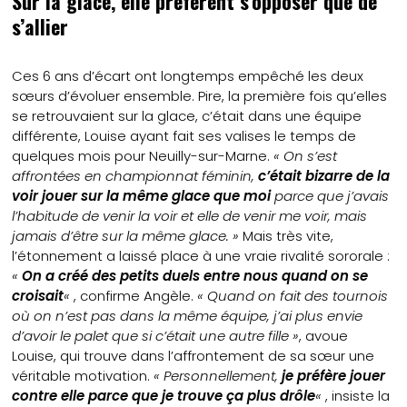
Sur la glace, elle préfèrent s’opposer que de
s’allier
Ces 6 ans d’écart ont longtemps empêché les deux
sœurs d’évoluer ensemble. Pire, la première fois qu’elles
se retrouvaient sur la glace, c’était dans une équipe
différente, Louise ayant fait ses valises le temps de
quelques mois pour Neuilly-sur-Marne.
« On s’est
affrontées en championnat féminin,
c’était bizarre de la
voir jouer sur la même glace que moi
parce que j’avais
l’habitude de venir la voir et elle de venir me voir, mais
jamais d’être sur la même glace. »
Mais très vite,
l’étonnement a laissé place à une vraie rivalité sororale :
«
On a créé des petits duels entre nous quand on se
croisait
«
, confirme Angèle.
« Quand on fait des tournois
où on n’est pas dans la même équipe, j’ai plus envie
d’avoir le palet que si c’était une autre fille »
, avoue
Louise, qui trouve dans l’affrontement de sa sœur une
véritable motivation.
« Personnellement,
je préfère jouer
contre elle parce que je trouve ça plus drôle
«
, insiste la