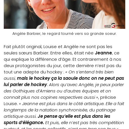
Angèle Barbier, le regard tourné vers sa grande soeur.
Fait plutôt original, Louise et Angèle ne sont pas les
seules sœurs Barbier. Entre elles, était née
Jeanne
, ce
qui explique la différence d’âge. Et contrairement à nos
deux protagonistes du jour, cette dernière n’est pas du
tout une adepte du hockey :
« On s’entend très bien
aussi,
mais le hockey ça la saoule donc on ne peut pas
lui parler de hockey
. Alors qu’avec Angèle, je peux parler
des Gothiques d’Amiens ou d’autres équipes et on
connait plus nos copines respectives aussi »
, précise
Louise.
« Jeanne est plus dans le côté artistique. Elle a fait
longtemps de la natation synchronisée, du patinage
artistique aussi.
Je pense qu’elle est plus dans les
sports d’élégance.
Et puis, elle n’est pas très compétition
surtout, et les sports collectifs, c’est pas trop son truc »
,