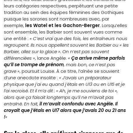
leurs catégories respectives, perpétuant une petite
tradition au sein des équipes féminines des Gothiques
puisque les sorories sont nombreuses avec, par
exemple,
les Watel et les Gachon-Berger
. Lorsqu’elles
sont ensemble, les Barbier sont souvent vues comme
une entité :
« C’est vrai que des fois, les entraîneurs nous
regroupent. Ils nous appellent souvent les Barbier ou « les
Barbier, allez sur la glace ». On n’est pas souvent
différenciées »
, lance Angèle.
«
Ça arrive même parfois
qu’il se trompe de prénom
, mais bon, ce n’est pas
grave »
, poursuit Louise. À ce titre, l’aînée se souvient
d’une anecdote insolite :
« J’avais un préparateur
physique que j’ai eu quand j’étais en U13 ou en U15 et je
l’ai recroisé. Et il m’a dit : « Ah, je me souviens de toi »,
alors que ça faisait longtemps qu’il ne m’avait pas
entraîné. En fait,
il m’avait confondu avec Angèle. Il
croyait que j’étais en U17 alors que j’avais 20 ou 21 ans
!
«