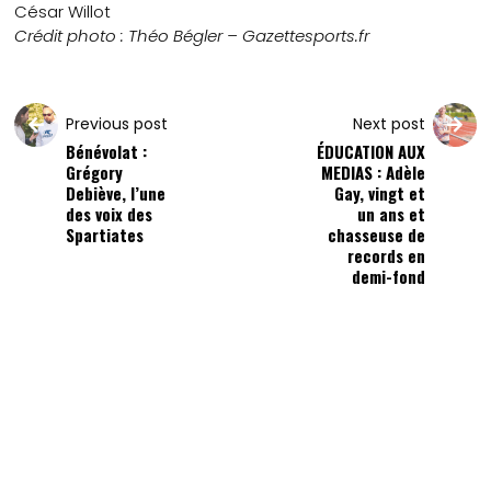
César Willot
Crédit photo : Théo Bégler – Gazettesports.fr
Previous post
Next post
Bénévolat :
ÉDUCATION AUX
Grégory
MEDIAS : Adèle
Debiève, l’une
Gay, vingt et
des voix des
un ans et
Spartiates
chasseuse de
records en
demi-fond