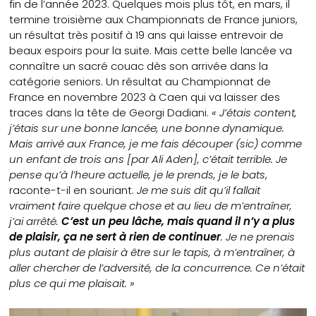
fin de l’année 2023. Quelques mois plus tôt, en mars, il
termine troisième aux Championnats de France juniors,
un résultat très positif à 19 ans qui laisse entrevoir de
beaux espoirs pour la suite. Mais cette belle lancée va
connaître un sacré couac dès son arrivée dans la
catégorie seniors. Un résultat au Championnat de
France en novembre 2023 à Caen qui va laisser des
traces dans la tête de Georgi Dadiani.
« J’étais content,
j’étais sur une bonne lancée, une bonne dynamique.
Mais arrivé aux France, je me fais découper (sic) comme
un enfant de trois ans [par Ali Aden], c’était terrible. Je
pense qu’à l’heure actuelle, je le prends, je le bats
,
raconte-t-il en souriant.
Je me suis dit qu’il fallait
vraiment faire quelque chose et au lieu de m’entraîner,
j’ai arrêté.
C’est un peu lâche, mais quand il n’y a plus
de plaisir, ça ne sert à rien de continuer
. Je ne prenais
plus autant de plaisir à être sur le tapis, à m’entraîner, à
aller chercher de l’adversité, de la concurrence. Ce n’était
plus ce qui me plaisait. »