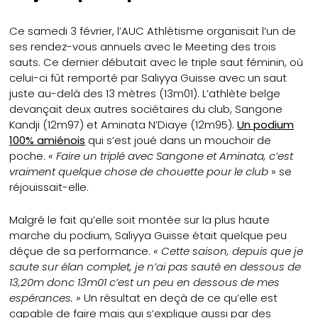
Ce samedi 3 février, l’AUC Athlétisme organisait l’un de
ses rendez-vous annuels avec le Meeting des trois
sauts. Ce dernier débutait avec le triple saut féminin, où
celui-ci fût remporté par Saliyya Guisse avec un saut
juste au-delà des 13 mètres (13m01). L’athlète belge
devançait deux autres sociétaires du club, Sangone
Kandji (12m97) et Aminata N’Diaye (12m95).
Un podium
100% amiénois
qui s’est joué dans un mouchoir de
poche.
« Faire un triplé avec Sangone et Aminata, c’est
vraiment quelque chose de chouette pour le club
» se
réjouissait-elle.
Malgré le fait qu’elle soit montée sur la plus haute
marche du podium, Saliyya Guisse était quelque peu
déçue de sa performance.
« Cette saison, depuis que je
saute sur élan complet, je n’ai pas sauté en dessous de
13,20m donc 13m01 c’est un peu en dessous de mes
espérances. »
Un résultat en deçà de ce qu’elle est
capable de faire mais qui s’explique aussi par des