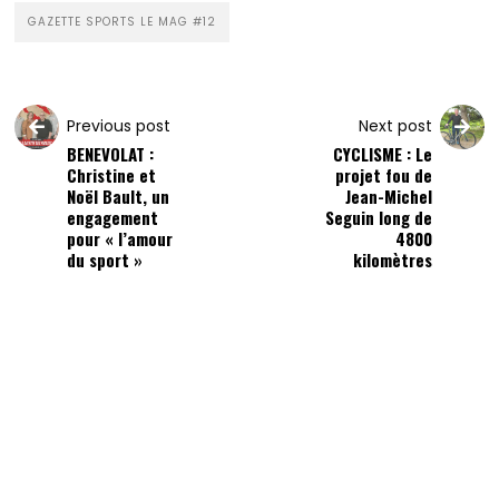
GAZETTE SPORTS LE MAG #12
Previous post
Next post
BENEVOLAT :
CYCLISME : Le
Christine et
projet fou de
Noël Bault, un
Jean-Michel
engagement
Seguin long de
pour « l’amour
4800
du sport »
kilomètres