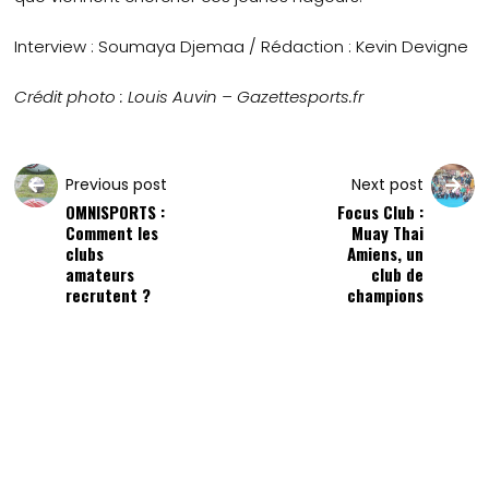
Interview : Soumaya Djemaa / Rédaction : Kevin Devigne
Crédit photo : Louis Auvin – Gazettesports.fr
Previous post
Next post
OMNISPORTS :
Focus Club :
Comment les
Muay Thai
clubs
Amiens, un
amateurs
club de
recrutent ?
champions