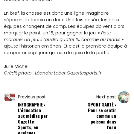
En bref, la chasse est donc une ligne imaginaire
séparant le terrain en deux. Une fois posée, les deux
équipes changent de camp. Les équipes doivent alors
marquer le point, un 15, pour gagner le jeu. «
Pour
marquer un jeu, il faudra quatre 15, comme au tennis
»
ajoute l’historien amiénois. Et c’est la première équipe à
remporter sept jeux qui aura le gain de la partie.
Julie Michel
Crédit photo : Léandre Leber Gazettesports.fr
Previous post
Next post
INFOGRAPHIE :
SPORT SANTÉ :
L’éducation
Pour se sentir
aux médias par
comme un
Gazette
poisson dans
Sports, en
l’eau
quelques