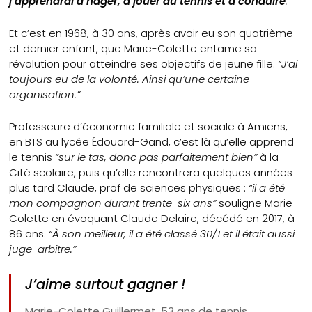
j’apprendrai à nager, à jouer au tennis et à conduire
.”
Et c’est en 1968, à 30 ans, après avoir eu son quatrième
et dernier enfant, que Marie-Colette entame sa
révolution pour atteindre ses objectifs de jeune fille.
“J’ai
toujours eu de la volonté. Ainsi qu’une certaine
organisation.”
Professeure d’économie familiale et sociale à Amiens,
en BTS au lycée Édouard-Gand, c’est là qu’elle apprend
le tennis
“sur le tas, donc pas parfaitement bien”
à la
Cité scolaire, puis qu’elle rencontrera quelques années
plus tard Claude, prof de sciences physiques :
“il a été
mon compagnon durant trente-six ans”
souligne Marie-
Colette en évoquant Claude Delaire, décédé en 2017, à
86 ans.
“À son meilleur, il a été classé 30/1 et il était aussi
juge-arbitre.”
J’aime surtout gagner !
Marie-Colette Guillermet, 53 ans de tennis