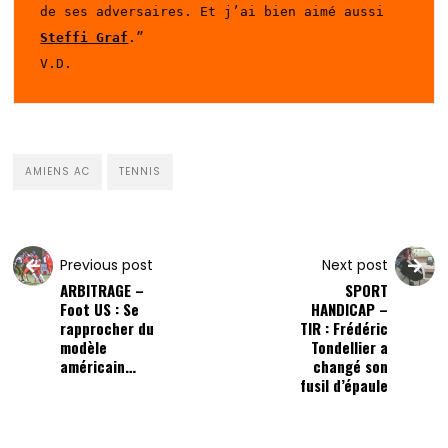
de ses adversaires. Et j’ai bien aimé aussi 
Steffi Graf
.” 

V.D.
AMIENS AC
TENNIS
Previous post
Next post
ARBITRAGE –
SPORT
Foot US : Se
HANDICAP –
rapprocher du
TIR : Frédéric
modèle
Tondellier a
américain…
changé son
fusil d’épaule