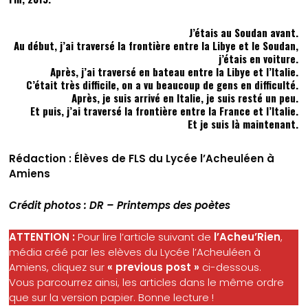
J’étais au Soudan avant.
Au début, j’ai traversé la frontière entre la Libye et le Soudan,
j’étais en voiture.
Après, j’ai traversé en bateau entre la Libye et l’Italie.
C’était très difficile, on a vu beaucoup de gens en difficulté.
Après, je suis arrivé en Italie, je suis resté un peu.
Et puis, j’ai traversé la frontière entre la France et l’Italie.
Et je suis là maintenant.
Rédaction : Élèves de FLS du Lycée l’Acheuléen à
Amiens
Crédit photos : DR – Printemps des poètes
ATTENTION :
Pour lire l’article suivant de
l’Acheu’Rien
,
média créé par les elèves du Lycée l’Acheuléen à
Amiens, cliquez sur
« previous post »
ci-dessous.
Vous parcourrez ainsi, les articles dans le même ordre
que sur la version papier.
Bonne lecture !