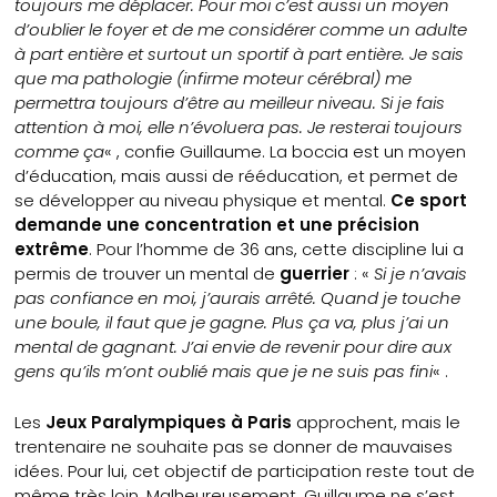
toujours me déplacer. Pour moi c’est aussi un moyen
d’oublier le foyer et de me considérer comme un adulte
à part entière et surtout un sportif à part entière. Je sais
que ma pathologie (infirme moteur cérébral) me
permettra toujours d’être au meilleur niveau. Si je fais
attention à moi, elle n’évoluera pas. Je resterai toujours
comme ça
« , confie Guillaume. La boccia est un moyen
d’éducation, mais aussi de rééducation, et permet de
se développer au niveau physique et mental.
Ce sport
demande une concentration et une précision
extrême
. Pour l’homme de 36 ans, cette discipline lui a
permis de trouver un mental de
guerrier
: «
Si je n’avais
pas confiance en moi, j’aurais arrêté. Quand je touche
une boule, il faut que je gagne. Plus ça va, plus j’ai un
mental de gagnant. J’ai envie de revenir pour dire aux
gens qu’ils m’ont oublié mais que je ne suis pas fini
« .
Les
Jeux Paralympiques à Paris
approchent, mais le
trentenaire ne souhaite pas se donner de mauvaises
idées. Pour lui, cet objectif de participation reste tout de
même très loin. Malheureusement, Guillaume ne s’est