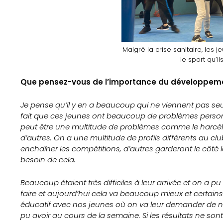
Nos
Partenaires
Mentions
Malgré la crise sanitaire, les 
le sport qu’il
légales
Que pensez-vous de l’importance du développeme
Contact
Je pense qu’il y en a beaucoup qui ne viennent pas se
fait que ces jeunes ont beaucoup de problèmes person
peut être une multitude de problèmes comme le harcèle
Search
d’autres. On a une multitude de profils différents au clu
enchaîner les compétitions, d’autres garderont le côté 
besoin de cela.
Beaucoup étaient très difficiles à leur arrivée et on a p
faire et aujourd’hui cela va beaucoup mieux et certai
éducatif avec nos jeunes où on va leur demander de nous
pu avoir au cours de la semaine. Si les résultats ne son