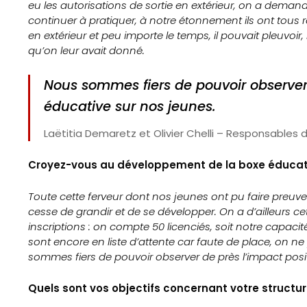
eu les autorisations de sortie en extérieur, on a demand
continuer à pratiquer, à notre étonnement ils ont tou
en extérieur et peu importe le temps, il pouvait pleuv
qu’on leur avait donné.
Nous sommes fiers de pouvoir observer 
éducative sur nos jeunes.
Accueil
Laëtitia Demaretz et Olivier Chelli – Responsables 
Gazette
Croyez-vous au développement de la boxe éducat
Sports
Toute cette ferveur dont nos jeunes ont pu faire preuv
Actus
cesse de grandir et de se développer. On a d’ailleurs c
inscriptions : on compte 50 licenciés, soit notre capaci
Le
sont encore en liste d’attente car faute de place, on ne
sommes fiers de pouvoir observer de près l’impact posit
projet
Quels sont vos objectifs concernant votre structur
Gazette