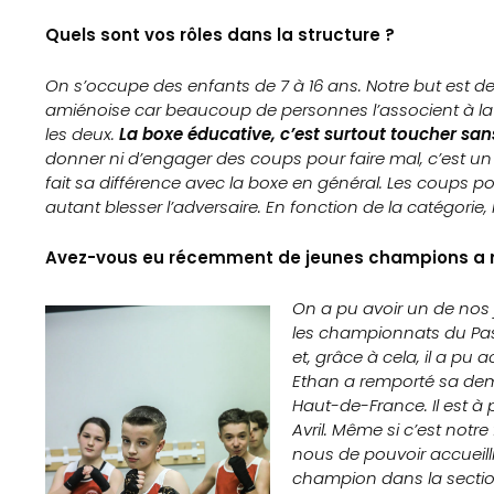
Quels sont vos rôles dans la structure ?
On s’occupe des enfants de 7 à 16 ans. Notre but est de
amiénoise car beaucoup de personnes l’associent à la b
les deux.
La boxe éducative, c’est surtout toucher san
donner ni d’engager des coups pour faire mal, c’est un 
fait sa différence avec la boxe en général. Les coups
autant blesser l’adversaire. En fonction de la catégorie
Avez-vous eu récemment de jeunes champions a n
On a pu avoir un de nos 
les championnats du Pas-
et, grâce à cela, il a pu
Ethan a remporté sa demi
Haut-de-France. Il est à p
Avril. Même si c’est notre 
nous de pouvoir accueill
champion dans la sectio