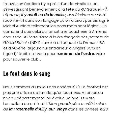
trouvé son équilibre il y a près d’un demi-siècle, en
s’investissant bénévolement à la tête du RC Salouël.
« À
l’époque,
il y avait eu de la casse
, des frictions au club”
raconte-t’il dans son langage qu’on croirait parfois signé
Michel Audiard tellement les bons mots sont légion ! On
comprend que celui qui tenait une boucherie à Amiens,
chaussée St Pierre
“face à la boulangerie des parents de
Gérald Baticle
(NDLR : ancien attaquant de l’Amiens SC
et d’Auxerre, aujourd’hui entraîneur d’Angers SCO en
Ligue 1)
”
était intervenu pour
ramener de l’ordre
, voire
pour sauver le club…
Le foot dans le sang
Nous sommes au milieu des années 1970. Le football est
plus une affaire de famille qu’un business. A fortiori au
niveau départemental où évolue Salouël. Et Marc
Lourselle a de qui tenir !
“Mon grand-père a créé le club
de
la Fraternelle d’Ailly-sur-Noye
dans les années 1920