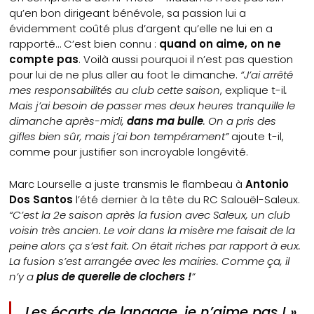
qu’en bon dirigeant bénévole, sa passion lui a
évidemment coûté plus d’argent qu’elle ne lui en a
rapporté… C’est bien connu :
quand on aime, on ne
compte pas
. Voilà aussi pourquoi il n’est pas question
pour lui de ne plus aller au foot le dimanche.
“J’ai arrêté
mes responsabilités au club cette saison
, explique t-il
.
Mais j’ai besoin de passer mes deux heures tranquille le
dimanche après-midi,
dans ma bulle
. On a pris des
gifles bien sûr, mais j’ai bon tempérament”
ajoute t-il,
comme pour justifier son incroyable longévité.
Marc Lourselle a juste transmis le flambeau à
Antonio
Dos Santos
l’été dernier à la tête du RC Salouël-Saleux.
“C’est la 2e saison après la fusion avec Saleux, un club
voisin très ancien. Le voir dans la misère me faisait de la
peine alors ça s’est fait. On était riches par rapport à eux.
La fusion s’est arrangée avec les mairies. Comme ça, il
n’y a
plus de querelle de clochers !
”
Les écarts de langage, je n’aime pas ! »