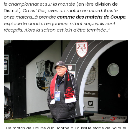
le championnat et sur la montée
(en 1ère division de
District)
. On est 5es, avec un match en retard. Il reste
onze matchs…à prendre
comme des matchs de Coupe
,
explique le coach
. Les joueurs m’ont surpris, ils sont
réceptifs. Alors la saison est loin d’être terminée…”
Ce match de Coupe à la Licorne ou aussi le stade de Salouël