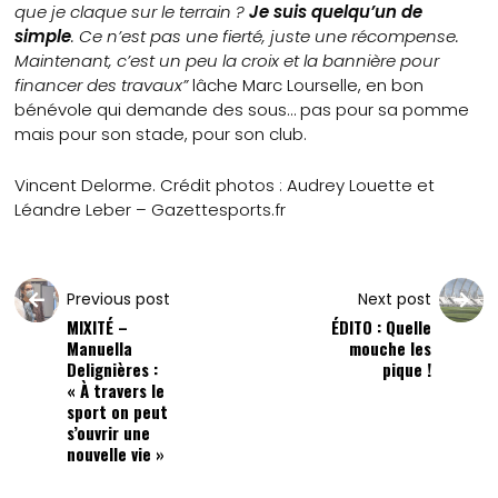
que je claque sur le terrain ?
Je suis quelqu’un de
simple
. Ce n’est pas une fierté, juste une récompense.
Maintenant, c’est un peu la croix et la bannière pour
financer des travaux”
lâche Marc Lourselle, en bon
bénévole qui demande des sous… pas pour sa pomme
mais pour son stade, pour son club.
Vincent Delorme.
Crédit photos : Audrey Louette et
Léandre Leber – Gazettesports.fr
Previous post
Next post
MIXITÉ –
ÉDITO : Quelle
Manuella
mouche les
Delignières :
pique !
« À travers le
sport on peut
s’ouvrir une
nouvelle vie »