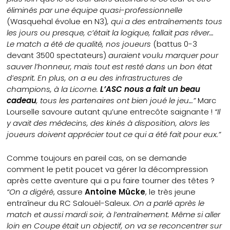
éliminés par une équipe quasi-professionnelle
(Wasquehal évolue en N3)
, qui a des entraînements tous
les jours ou presque, c’était la logique, fallait pas rêver…
Le match a été de qualité, nos joueurs
(battus 0-3
devant 3500 spectateurs)
auraient voulu marquer pour
sauver l’honneur, mais tout est resté dans un bon état
d’esprit. En plus, on a eu des infrastructures de
champions, à la Licorne.
L’ASC nous a fait un beau
cadeau
, tous les partenaires ont bien joué le jeu…”
Marc
Lourselle savoure autant qu’une entrecôte saignante !
“Il
y avait des médecins, des kinés à disposition, alors les
joueurs doivent apprécier tout ce qui a été fait pour eux.”
Comme toujours en pareil cas, on se demande
comment le petit poucet va gérer la décompression
après cette aventure qui a pu faire tourner des têtes ?
“On a digéré
, assure
Antoine Mücke
, le très jeune
entraîneur du RC Salouël-Saleux.
On a parlé après le
match et aussi mardi soir, à l’entraînement. Même si aller
loin en Coupe était un objectif, on va se reconcentrer sur