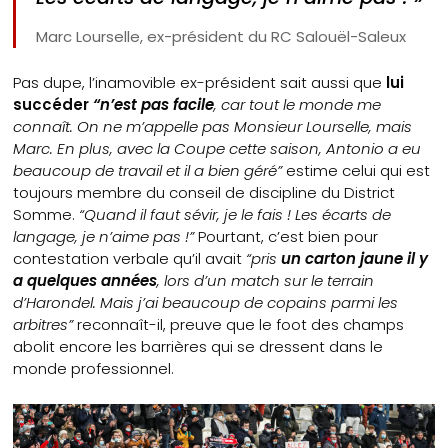
Marc Lourselle, ex-président du RC Salouël-Saleux
Pas dupe, l’inamovible ex-président sait aussi que
lui
succéder
“n’est pas facile
, car tout le monde me
connaît. On ne m’appelle pas Monsieur Lourselle, mais
Marc. En plus, avec la Coupe cette saison, Antonio a eu
beaucoup de travail et il a bien géré”
estime celui qui est
toujours membre du conseil de discipline du District
Somme.
“Quand il faut sévir, je le fais ! Les écarts de
langage, je n’aime pas !”
Pourtant, c’est bien pour
contestation verbale qu’il avait
“pris
un carton jaune il y
a quelques années
, lors d’un match sur le terrain
d’Harondel. Mais j’ai beaucoup de copains parmi les
arbitres”
reconnaît-il, preuve que le foot des champs
abolit encore les barrières qui se dressent dans le
monde professionnel.