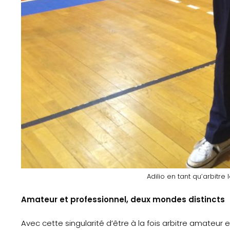
Gazette
Sports
Actus
Le
projet
Gazette
Sports
Adilio en tant qu’arbitr
Éducation
Amateur et professionnel, deux mondes distincts
aux
Avec cette singularité d’être à la fois arbitre amateur e