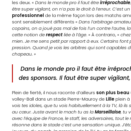
médias
les deux. «
Dans le monde pro il faut être
irréprochable
être super vigilant, on n’a pas le droit à l’erreur. C’est 
Formation
professionnel
de la même façon lors des matchs amate
sont sensiblement différents «
Dans l’arbitrage amateu
S’inscrire
copains, on a joué pas mal de fois l’un contre l’autre, l
cette notion de
respect
liée à l’âge
. » À contrario, «
chez 
à
mien. Je me sens petit par rapport à eux. Certains font 
pression. Quand je vois les arbitres qui sont capables de
la
chapeau. »
newsletter
Dans le monde pro il faut être irréproch
des sponsors. Il faut être super vigilant,
Nos
Partenaires
Plein de fierté, il nous raconte d’ailleurs
son plus beau 
volley-Ball dans un stade Pierre-Mauroy de
Lille
plein à
Mentions
vois tes idoles, que tu vois habituellement à la TV, là ils
au cœur. Juste avant le mach tu as la
Marseillaise
, tu 
légales
avec l’équipe de France, le staff, les adversaires, tout 
résonne dans le stade c’est une sensation unique. J’étai