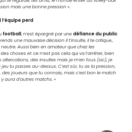
qui te regarde, tes amis, le monde entier du volley-ball
ression mais une bonne pression ».
i l’équipe perd
du
football
, n’est épargné par une
défiance du public
ds une mauvaise décision il t’insulte, il te critique.,
er neutre. Aussi bien en amateur que chez les
t des choses et ce n’est pas cela qui va l’arrêter, bien
 altercations, des insultes mais je m’en fous (sic), je
 jeu tu passes au-dessus. C’est sûr, tu as la pression,
ic, des joueurs que tu connais, mais c’est bon le match
l y aura d’autres matchs. »