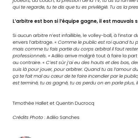
joueurs, du coach, la pression de la TV, tu as ta famille 
Contact
qui te regarde, tu te dis que tu es privilégié. Tu as la p
L’arbitre est bon si l’équipe gagne, il est mauvais s
Search
Si aucun arbitre n’est infaillible, le volley-ball, à l’instar 
envers l’arbitrage. «
Comme le public est roi quand tu pren
mais comme tu fais partie du corps arbitral il faut rest
professionnels. »
Adilio arrive malgré tout à faire la par
au contraire. «
C’est sûr j’ai eu des hauts et des bas, des
suis là pour jouer, pour arbitrer. Quand tu as l’amour du
ça te fait mal au cœur de te faire incendier par le publ
est terminé, tu as gagné, tu as perdu on en parle plus, i
Timothée Hallet et Quentin Ducrocq
Crédits Photo
: Adilio Sanches