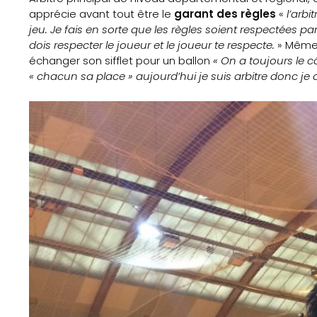
apprécie avant tout être le
garant des règles
«
l’arbi
jeu. Je fais en sorte que les règles soient respectées pa
dois respecter le joueur et le joueur te respecte.
» Même s
échanger son sifflet pour un ballon
« On a toujours le 
« chacun sa place » aujourd’hui je suis arbitre donc je d