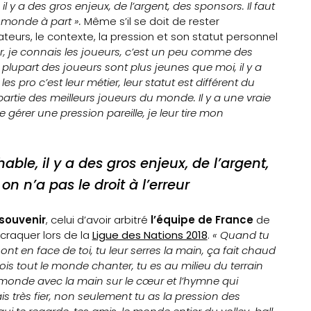
, il y a des gros enjeux, de l’argent, des sponsors. Il faut
un monde à part ».
Même s’il se doit de rester
urs, le contexte, la pression et son statut personnel
r, je connais les joueurs, c’est un peu comme des
a plupart des joueurs sont plus jeunes que moi, il y a
les pro c’est leur métier, leur statut est différent du
partie des meilleurs joueurs du monde. Il y a une vraie
 gérer une pression pareille, je leur tire mon
able, il y a des gros enjeux, de l’argent,
 on n’a pas le droit à l’erreur
souvenir
, celui d’avoir arbitré
l’équipe de France
de
 craquer lors de la
Ligue des Nations 2018
.
« Quand tu
 sont en face de toi, tu leur serres la main, ça fait chaud
vois tout le monde chanter, tu es au milieu du terrain
le monde avec la main sur le cœur et l’hymne qui
s très fier, non seulement tu as la pression des