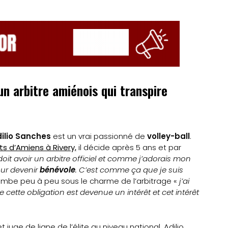
un arbitre amiénois qui transpire
ilio Sanches
est un vrai passionné de
volley-ball
.
ts d’Amiens à Rivery,
il décide après 5 ans et par
it avoir un arbitre officiel et comme j’adorais mon
our devenir
bénévole
. C’est comme ça que je suis
 tombe peu à peu sous le charme de l’arbitrage «
j’ai
ette obligation est devenue un intérêt et cet intérêt
 juge de ligne de l’élite au niveau national, Adilio