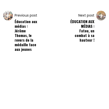
Previous post
Next post
Éducation aux
ÉDUCATION AUX
médias :
MÉDIAS :
Jérôme
Fatou, un
Thomas, le
combat à sa
revers de la
hauteur !
médaille face
aux jeunes