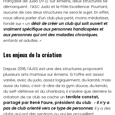
Française de Judo (FFJ). Sur Amiens, deux structures se
démarquent : l’ASC Judo et le Pôle Excellence. Pourtant,
aucune de ces deux structures ne sera le sujet. En effet,
nous allons parler d’un club plus petit, moins médiatiser,
fondé sur
« un
désir de créer un club qui soit ouvert et
vraiment spécifique aux personnes handicapées et
aux personnes qui ont des maladies chroniques
,
enfants et adultes. »
Les enjeux de la création
Depuis 2018, l’AJSS est une des structures proposant
plusieurs arts martiaux sur Amiens. Si l’offre est assez
variée, avec du judo, assez logiquement, du karaté, mais
aussi du taïso, c’est-à-dire de la gym douce, du kendo,
du self-défense et du chanbara, il s’avère que derrière la
création de ce club se cache un
terrible constat,
partagé par René Faure, président du club
:
«
Il n’y a
pas de club orienté vers ce type de personnes
. Il y a des
clubs qui ont des sections ou qui les accueillent